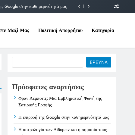
ης Google στην καθημερινότητά μας
Δίδυμων και η σημασία τους σήμερα
στε Μαζί Μας
Πολιτική Απορρήτου
Κατηγορία
ιτικές της στο Υπουργείο Εργασίας
ματική Φωνή της Σατιρικής Γραφής
ης Google στην καθημερινότητά μας
Search
ΕΡΕΥΝΑ
Δίδυμων και η σημασία τους σήμερα
ιτικές της στο Υπουργείο Εργασίας
Πρόσφατες αναρτήσεις
Φραν Λέμποϊτζ: Μια Εμβληματική Φωνή της
Σατιρικής Γραφής
Η επιρροή της Google στην καθημερινότητά μας
Η αστρολογία των Δίδυμων και η σημασία τους