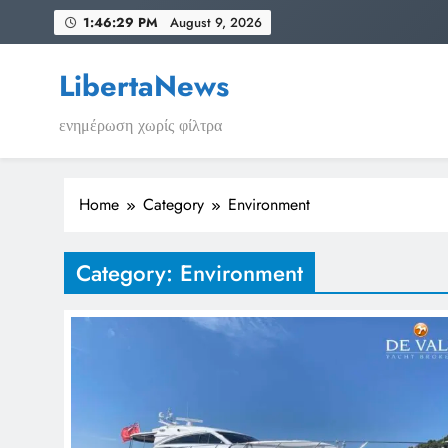
Skip
1:46:29 PM
August 9, 2026
to
content
LibertaNews
ενημέρωση χωρίς φίλτρα
Home
Category
Environment
Category:
Environment