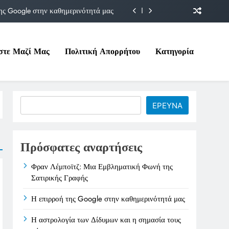
ης Google στην καθημερινότητά μας
Δίδυμων και η σημασία τους σήμερα
στε Μαζί Μας
Πολιτική Απορρήτου
Κατηγορία
ιτικές της στο Υπουργείο Εργασίας
ματική Φωνή της Σατιρικής Γραφής
ης Google στην καθημερινότητά μας
Search
ΕΡΕΥΝΑ
Δίδυμων και η σημασία τους σήμερα
ιτικές της στο Υπουργείο Εργασίας
Πρόσφατες αναρτήσεις
Φραν Λέμποϊτζ: Μια Εμβληματική Φωνή της
Σατιρικής Γραφής
Η επιρροή της Google στην καθημερινότητά μας
Η αστρολογία των Δίδυμων και η σημασία τους