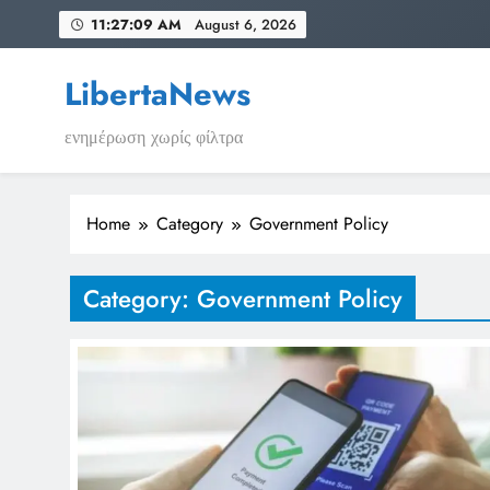
Skip
11:27:09 AM
August 6, 2026
to
content
LibertaNews
ενημέρωση χωρίς φίλτρα
Home
Category
Government Policy
Category:
Government Policy