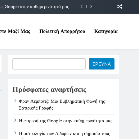
ης Google στην καθημερινότητά μας
Δίδυμων και η σημασία τους σήμερα
στε Μαζί Μας
Πολιτική Απορρήτου
Κατηγορία
ιτικές της στο Υπουργείο Εργασίας
ματική Φωνή της Σατιρικής Γραφής
ης Google στην καθημερινότητά μας
Search
ΕΡΕΥΝΑ
Δίδυμων και η σημασία τους σήμερα
ιτικές της στο Υπουργείο Εργασίας
Πρόσφατες αναρτήσεις
Φραν Λέμποϊτζ: Μια Εμβληματική Φωνή της
Σατιρικής Γραφής
Η επιρροή της Google στην καθημερινότητά μας
Η αστρολογία των Δίδυμων και η σημασία τους