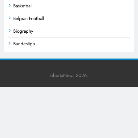
Basketball
Belgian Football
Biography
Bundesliga
Business
Celebrities
LibertaNews 2026.
Champions League
Cricket
Crime News
Cultural Events
Culture