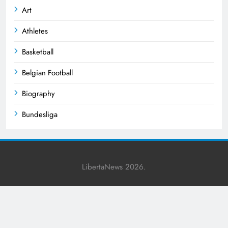
Art
Athletes
Basketball
Belgian Football
Biography
Bundesliga
Business
Celebrities
LibertaNews 2026.
Champions League
Cricket
Crime News