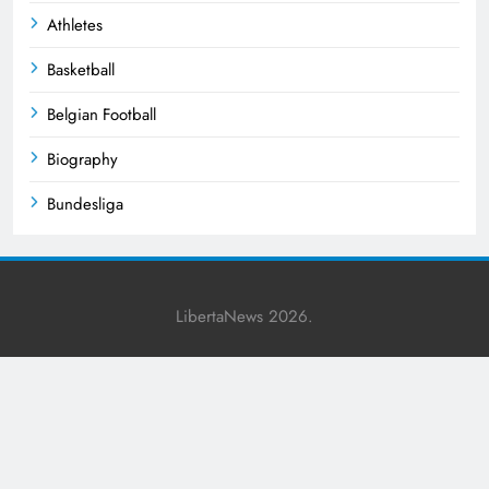
Athletes
Basketball
Belgian Football
Biography
Bundesliga
Business
Celebrities
LibertaNews 2026.
Champions League
Cricket
Crime News
Cultural Events