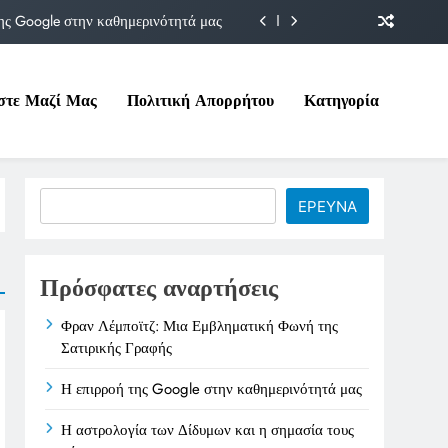
ης Google στην καθημερινότητά μας
Δίδυμων και η σημασία τους σήμερα
στε Μαζί Μας
Πολιτική Απορρήτου
Κατηγορία
ιτικές της στο Υπουργείο Εργασίας
ματική Φωνή της Σατιρικής Γραφής
ης Google στην καθημερινότητά μας
Search
ΕΡΕΥΝΑ
Δίδυμων και η σημασία τους σήμερα
ιτικές της στο Υπουργείο Εργασίας
Πρόσφατες αναρτήσεις
Φραν Λέμποϊτζ: Μια Εμβληματική Φωνή της
Σατιρικής Γραφής
Η επιρροή της Google στην καθημερινότητά μας
Η αστρολογία των Δίδυμων και η σημασία τους