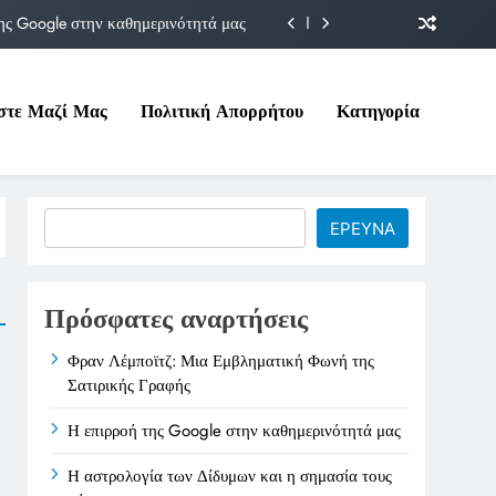
ης Google στην καθημερινότητά μας
Δίδυμων και η σημασία τους σήμερα
στε Μαζί Μας
Πολιτική Απορρήτου
Κατηγορία
ιτικές της στο Υπουργείο Εργασίας
ματική Φωνή της Σατιρικής Γραφής
ης Google στην καθημερινότητά μας
Search
ΕΡΕΥΝΑ
Δίδυμων και η σημασία τους σήμερα
ιτικές της στο Υπουργείο Εργασίας
Πρόσφατες αναρτήσεις
Φραν Λέμποϊτζ: Μια Εμβληματική Φωνή της
Σατιρικής Γραφής
Η επιρροή της Google στην καθημερινότητά μας
Η αστρολογία των Δίδυμων και η σημασία τους