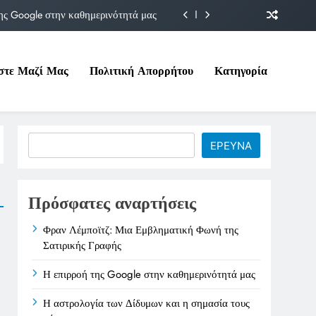
ης Google στην καθημερινότητά μας
Δίδυμων και η σημασία τους σήμερα
στε Μαζί Μας
Πολιτική Απορρήτου
Κατηγορία
ιτικές της στο Υπουργείο Εργασίας
ματική Φωνή της Σατιρικής Γραφής
ης Google στην καθημερινότητά μας
Search
ΕΡΕΥΝΑ
Δίδυμων και η σημασία τους σήμερα
ιτικές της στο Υπουργείο Εργασίας
Πρόσφατες αναρτήσεις
Φραν Λέμποϊτζ: Μια Εμβληματική Φωνή της
Σατιρικής Γραφής
Η επιρροή της Google στην καθημερινότητά μας
Η αστρολογία των Δίδυμων και η σημασία τους