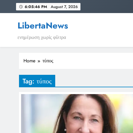
Skip
6:05:46 PM
August 7, 2026
to
content
LibertaNews
ενημέρωση χωρίς φίλτρα
Home
τύπος
Tag:
τύπος