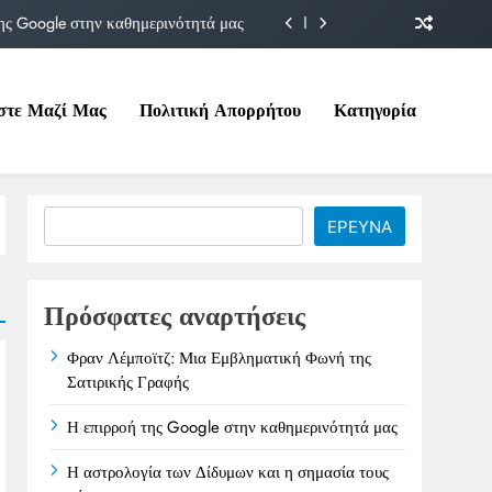
ης Google στην καθημερινότητά μας
Δίδυμων και η σημασία τους σήμερα
στε Μαζί Μας
Πολιτική Απορρήτου
Κατηγορία
ιτικές της στο Υπουργείο Εργασίας
ματική Φωνή της Σατιρικής Γραφής
ης Google στην καθημερινότητά μας
Search
ΕΡΕΥΝΑ
Δίδυμων και η σημασία τους σήμερα
ιτικές της στο Υπουργείο Εργασίας
Πρόσφατες αναρτήσεις
Φραν Λέμποϊτζ: Μια Εμβληματική Φωνή της
Σατιρικής Γραφής
Η επιρροή της Google στην καθημερινότητά μας
Η αστρολογία των Δίδυμων και η σημασία τους