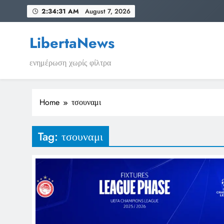
Skip
2:34:31 AM
August 7, 2026
to
content
LibertaNews
ενημέρωση χωρίς φίλτρα
Home
τσουναμι
Tag:
τσουναμι