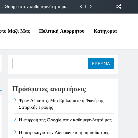
ης Google στην καθημερινότητά μας
Δίδυμων και η σημασία τους σήμερα
στε Μαζί Μας
Πολιτική Απορρήτου
Κατηγορία
ιτικές της στο Υπουργείο Εργασίας
ματική Φωνή της Σατιρικής Γραφής
ης Google στην καθημερινότητά μας
Search
ΕΡΕΥΝΑ
Δίδυμων και η σημασία τους σήμερα
ιτικές της στο Υπουργείο Εργασίας
Πρόσφατες αναρτήσεις
Φραν Λέμποϊτζ: Μια Εμβληματική Φωνή της
Σατιρικής Γραφής
Η επιρροή της Google στην καθημερινότητά μας
Η αστρολογία των Δίδυμων και η σημασία τους