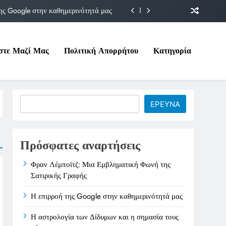
ης Google στην καθημερινότητά μας
Δίδυμων και η σημασία τους σήμερα
στε Μαζί Μας
Πολιτική Απορρήτου
Κατηγορία
ιτικές της στο Υπουργείο Εργασίας
ματική Φωνή της Σατιρικής Γραφής
ης Google στην καθημερινότητά μας
Search
ΕΡΕΥΝΑ
Δίδυμων και η σημασία τους σήμερα
ιτικές της στο Υπουργείο Εργασίας
Πρόσφατες αναρτήσεις
Φραν Λέμποϊτζ: Μια Εμβληματική Φωνή της
Σατιρικής Γραφής
Η επιρροή της Google στην καθημερινότητά μας
Η αστρολογία των Δίδυμων και η σημασία τους