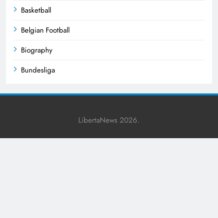
Basketball
Belgian Football
Biography
Bundesliga
Business
Celebrities
LibertaNews 2026.
Champions League
Cricket
Crime News
Cultural Events
Culture