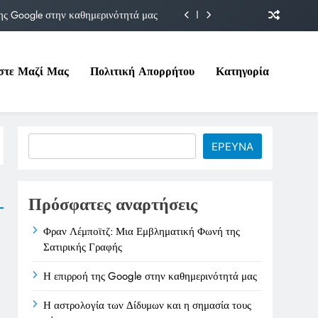
ης Google στην καθημερινότητά μας
Δίδυμων και η σημασία τους σήμερα
στε Μαζί Μας
Πολιτική Απορρήτου
Κατηγορία
ιτικές της στο Υπουργείο Εργασίας
ματική Φωνή της Σατιρικής Γραφής
ης Google στην καθημερινότητά μας
Search
ΕΡΕΥΝΑ
Δίδυμων και η σημασία τους σήμερα
ιτικές της στο Υπουργείο Εργασίας
Πρόσφατες αναρτήσεις
Φραν Λέμποϊτζ: Μια Εμβληματική Φωνή της
Σατιρικής Γραφής
Η επιρροή της Google στην καθημερινότητά μας
Η αστρολογία των Δίδυμων και η σημασία τους