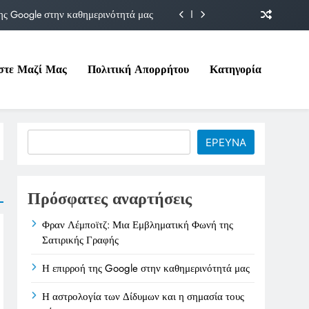
ης Google στην καθημερινότητά μας
Δίδυμων και η σημασία τους σήμερα
στε Μαζί Μας
Πολιτική Απορρήτου
Κατηγορία
ιτικές της στο Υπουργείο Εργασίας
ματική Φωνή της Σατιρικής Γραφής
ης Google στην καθημερινότητά μας
Search
ΕΡΕΥΝΑ
Δίδυμων και η σημασία τους σήμερα
ιτικές της στο Υπουργείο Εργασίας
Πρόσφατες αναρτήσεις
Φραν Λέμποϊτζ: Μια Εμβληματική Φωνή της
Σατιρικής Γραφής
Η επιρροή της Google στην καθημερινότητά μας
Η αστρολογία των Δίδυμων και η σημασία τους