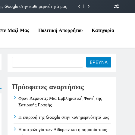
ης Google στην καθημερινότητά μας
Δίδυμων και η σημασία τους σήμερα
στε Μαζί Μας
Πολιτική Απορρήτου
Κατηγορία
ιτικές της στο Υπουργείο Εργασίας
ματική Φωνή της Σατιρικής Γραφής
ης Google στην καθημερινότητά μας
Search
ΕΡΕΥΝΑ
Δίδυμων και η σημασία τους σήμερα
ιτικές της στο Υπουργείο Εργασίας
Πρόσφατες αναρτήσεις
Φραν Λέμποϊτζ: Μια Εμβληματική Φωνή της
Σατιρικής Γραφής
Η επιρροή της Google στην καθημερινότητά μας
Η αστρολογία των Δίδυμων και η σημασία τους