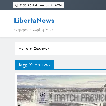
Skip
2:33:26 PM
August 2, 2026
to
content
LibertaNews
ενημέρωση χωρίς φίλτρα
Home
Σπόρτινγκ
Tag:
Σπόρτινγκ