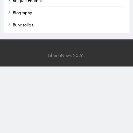
Belgian Football
Biography
Bundesliga
Business
Celebrities
LibertaNews 2026.
Champions League
Cricket
Crime News
Cultural Events
Culture
Current Events