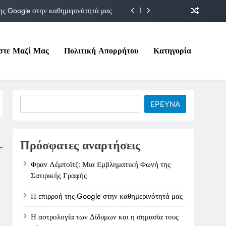
ης Google στην καθημερινότητά μας
Δίδυμων και η σημασία τους σήμερα
στε Μαζί Μας
Πολιτική Απορρήτου
Κατηγορία
ιτικές της στο Υπουργείο Εργασίας
ματική Φωνή της Σατιρικής Γραφής
ης Google στην καθημερινότητά μας
Search
ΕΡΕΥΝΑ
Δίδυμων και η σημασία τους σήμερα
ιτικές της στο Υπουργείο Εργασίας
Πρόσφατες αναρτήσεις
Φραν Λέμποϊτζ: Μια Εμβληματική Φωνή της
Σατιρικής Γραφής
Η επιρροή της Google στην καθημερινότητά μας
Η αστρολογία των Δίδυμων και η σημασία τους