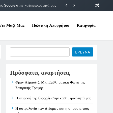
ης Google στην καθημερινότητά μας
Δίδυμων και η σημασία τους σήμερα
στε Μαζί Μας
Πολιτική Απορρήτου
Κατηγορία
ιτικές της στο Υπουργείο Εργασίας
ματική Φωνή της Σατιρικής Γραφής
ης Google στην καθημερινότητά μας
Search
ΕΡΕΥΝΑ
Δίδυμων και η σημασία τους σήμερα
ιτικές της στο Υπουργείο Εργασίας
Πρόσφατες αναρτήσεις
Φραν Λέμποϊτζ: Μια Εμβληματική Φωνή της
Σατιρικής Γραφής
Η επιρροή της Google στην καθημερινότητά μας
Η αστρολογία των Δίδυμων και η σημασία τους