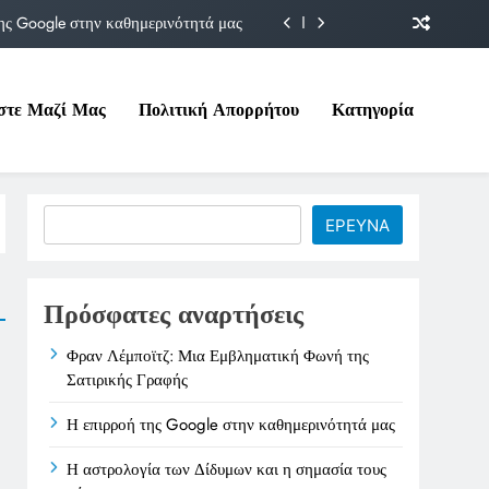
ης Google στην καθημερινότητά μας
Δίδυμων και η σημασία τους σήμερα
στε Μαζί Μας
Πολιτική Απορρήτου
Κατηγορία
ιτικές της στο Υπουργείο Εργασίας
ματική Φωνή της Σατιρικής Γραφής
ης Google στην καθημερινότητά μας
Search
ΕΡΕΥΝΑ
Δίδυμων και η σημασία τους σήμερα
ιτικές της στο Υπουργείο Εργασίας
Πρόσφατες αναρτήσεις
Φραν Λέμποϊτζ: Μια Εμβληματική Φωνή της
Σατιρικής Γραφής
Η επιρροή της Google στην καθημερινότητά μας
Η αστρολογία των Δίδυμων και η σημασία τους