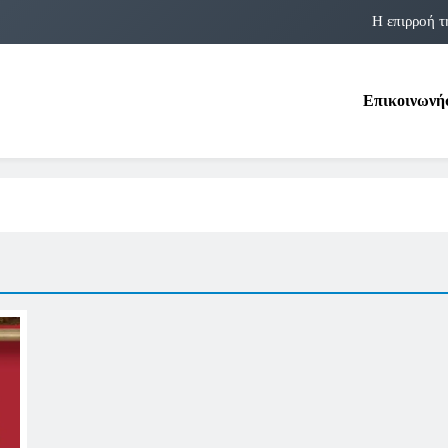
Η επιρροή τ
Η αστρολογία των 
Επικοινωνή
Η Δομνα Μιχαηλίδου και οι Πολ
Φραν Λέμποϊτζ: Μια Εμβλη
Η επιρροή τ
Η αστρολογία των 
Η Δομνα Μιχαηλίδου και οι Πολ