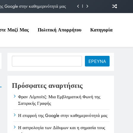
ης Google στην καθημερινότητά μας
Δίδυμων και η σημασία τους σήμερα
στε Μαζί Μας
Πολιτική Απορρήτου
Κατηγορία
ιτικές της στο Υπουργείο Εργασίας
ματική Φωνή της Σατιρικής Γραφής
ης Google στην καθημερινότητά μας
Search
ΕΡΕΥΝΑ
Δίδυμων και η σημασία τους σήμερα
ιτικές της στο Υπουργείο Εργασίας
Πρόσφατες αναρτήσεις
Φραν Λέμποϊτζ: Μια Εμβληματική Φωνή της
Σατιρικής Γραφής
Η επιρροή της Google στην καθημερινότητά μας
Η αστρολογία των Δίδυμων και η σημασία τους