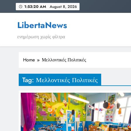
Skip
1:53:20 AM
August 8, 2026
to
content
LibertaNews
ενημέρωση χωρίς φίλτρα
Home
Μελλοντικές Πολιτικές
Tag:
Μελλοντικές Πολιτικές