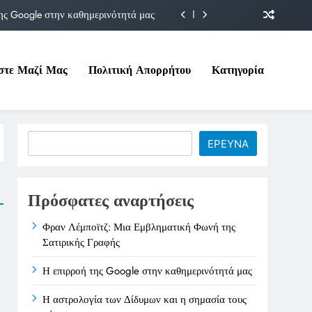
ης Google στην καθημερινότητά μας
Δίδυμων και η σημασία τους σήμερα
στε Μαζί Μας
Πολιτική Απορρήτου
Κατηγορία
ιτικές της στο Υπουργείο Εργασίας
ματική Φωνή της Σατιρικής Γραφής
ης Google στην καθημερινότητά μας
Search
ΕΡΕΥΝΑ
Δίδυμων και η σημασία τους σήμερα
ιτικές της στο Υπουργείο Εργασίας
Πρόσφατες αναρτήσεις
Φραν Λέμποϊτζ: Μια Εμβληματική Φωνή της
Σατιρικής Γραφής
Η επιρροή της Google στην καθημερινότητά μας
Η αστρολογία των Δίδυμων και η σημασία τους