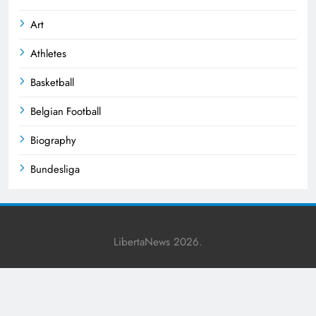
Art
Athletes
Basketball
Belgian Football
Biography
Bundesliga
Business
Celebrities
LibertaNews 2026.
Champions League
Cricket
Crime News