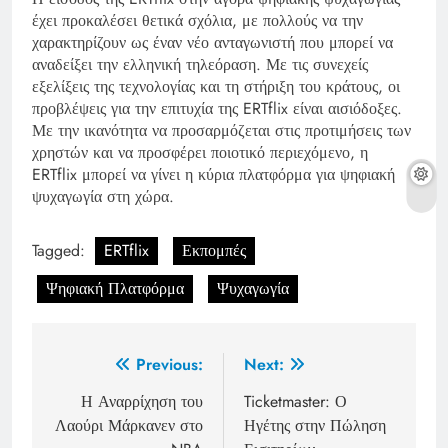
έχει προκαλέσει θετικά σχόλια, με πολλούς να την
χαρακτηρίζουν ως έναν νέο ανταγωνιστή που μπορεί να
αναδείξει την ελληνική τηλεόραση. Με τις συνεχείς
εξελίξεις της τεχνολογίας και τη στήριξη του κράτους, οι
προβλέψεις για την επιτυχία της ERTflix είναι αισιόδοξες.
Με την ικανότητα να προσαρμόζεται στις προτιμήσεις των
χρηστών και να προσφέρει ποιοτικό περιεχόμενο, η
ERTflix μπορεί να γίνει η κύρια πλατφόρμα για ψηφιακή
ψυχαγωγία στη χώρα.
Tagged:
ERTflix
Εκπομπές
Ψηφιακή Πλατφόρμα
Ψυχαγωγία
Post
Previous:
Next:
navigation
Η Αναρρίχηση του
Ticketmaster: Ο
Λαούρι Μάρκανεν στο
Ηγέτης στην Πώληση