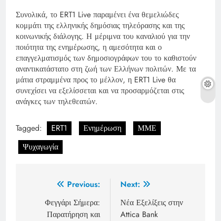
Συνολικά, το ERT1 Live παραμένει ένα θεμελιώδες
κομμάτι της ελληνικής δημόσιας τηλεόρασης και της
κοινωνικής διάλογης. Η μέριμνα του καναλιού για την
ποιότητα της ενημέρωσης, η αμεσότητα και ο
επαγγελματισμός των δημοσιογράφων του το καθιστούν
αναντικατάστατο στη ζωή των Ελλήνων πολιτών. Με τα
μάτια στραμμένα προς το μέλλον, η ERT1 Live θα
συνεχίσει να εξελίσσεται και να προσαρμόζεται στις
ανάγκες των τηλεθεατών.
Tagged:
ERT1
Ενημέρωση
ΜΜΕ
Ψυχαγωγία
Post
Previous:
Next:
navigation
Φεγγάρι Σήμερα:
Νέα Εξελίξεις στην
Παρατήρηση και
Attica Bank