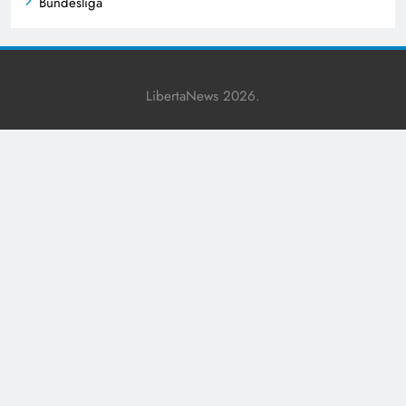
Bundesliga
Business
Celebrities
LibertaNews 2026.
Champions League
Cricket
Crime News
Cultural Events
Culture
Current Events
Ecology
Economy