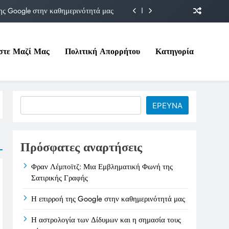
ης Google στην καθημερινότητά μας
Δίδυμων και η σημασία τους σήμερα
στε Μαζί Μας
Πολιτική Απορρήτου
Κατηγορία
ιτικές της στο Υπουργείο Εργασίας
ματική Φωνή της Σατιρικής Γραφής
ης Google στην καθημερινότητά μας
Search
ΕΡΕΥΝΑ
Δίδυμων και η σημασία τους σήμερα
ιτικές της στο Υπουργείο Εργασίας
Πρόσφατες αναρτήσεις
Φραν Λέμποϊτζ: Μια Εμβληματική Φωνή της
Σατιρικής Γραφής
Η επιρροή της Google στην καθημερινότητά μας
Η αστρολογία των Δίδυμων και η σημασία τους