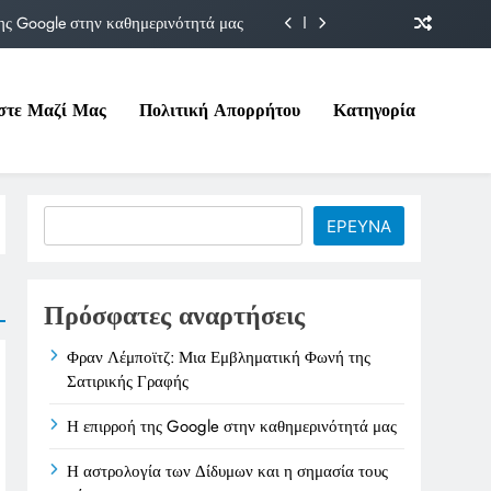
ης Google στην καθημερινότητά μας
Δίδυμων και η σημασία τους σήμερα
στε Μαζί Μας
Πολιτική Απορρήτου
Κατηγορία
ιτικές της στο Υπουργείο Εργασίας
ματική Φωνή της Σατιρικής Γραφής
ης Google στην καθημερινότητά μας
Search
ΕΡΕΥΝΑ
Δίδυμων και η σημασία τους σήμερα
ιτικές της στο Υπουργείο Εργασίας
Πρόσφατες αναρτήσεις
Φραν Λέμποϊτζ: Μια Εμβληματική Φωνή της
Σατιρικής Γραφής
Η επιρροή της Google στην καθημερινότητά μας
Η αστρολογία των Δίδυμων και η σημασία τους