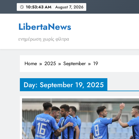
Skip
10:53:44 AM
August 7, 2026
to
content
LibertaNews
ενημέρωση χωρίς φίλτρα
Home
2025
September
19
Day:
September 19, 2025