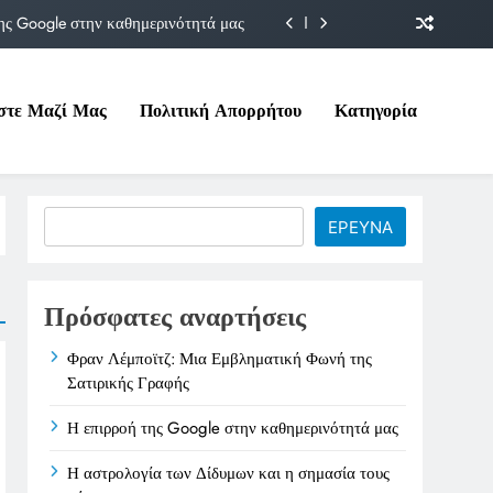
ης Google στην καθημερινότητά μας
Δίδυμων και η σημασία τους σήμερα
στε Μαζί Μας
Πολιτική Απορρήτου
Κατηγορία
ιτικές της στο Υπουργείο Εργασίας
ματική Φωνή της Σατιρικής Γραφής
ης Google στην καθημερινότητά μας
Search
ΕΡΕΥΝΑ
Δίδυμων και η σημασία τους σήμερα
ιτικές της στο Υπουργείο Εργασίας
Πρόσφατες αναρτήσεις
Φραν Λέμποϊτζ: Μια Εμβληματική Φωνή της
Σατιρικής Γραφής
Η επιρροή της Google στην καθημερινότητά μας
Η αστρολογία των Δίδυμων και η σημασία τους