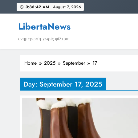
Skip
3:36:43 AM
August 7, 2026
to
content
LibertaNews
ενημέρωση χωρίς φίλτρα
Home
2025
September
17
Day:
September 17, 2025