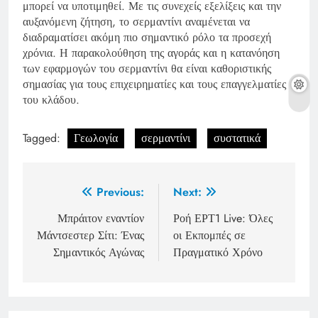
μπορεί να υποτιμηθεί. Με τις συνεχείς εξελίξεις και την
αυξανόμενη ζήτηση, το σερμαντίνι αναμένεται να
διαδραματίσει ακόμη πιο σημαντικό ρόλο τα προσεχή
χρόνια. Η παρακολούθηση της αγοράς και η κατανόηση
των εφαρμογών του σερμαντίνι θα είναι καθοριστικής
σημασίας για τους επιχειρηματίες και τους επαγγελματίες
του κλάδου.
Tagged:
Γεωλογία
σερμαντίνι
συστατικά
Post
Previous:
Next:
navigation
Μπράιτον εναντίον
Ροή ΕΡΤ1 Live: Όλες
Μάντσεστερ Σίτι: Ένας
οι Εκπομπές σε
Σημαντικός Αγώνας
Πραγματικό Χρόνο