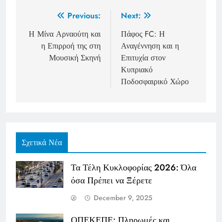
Post
Previous:
Next:
navigation
Η Μίνα Αρναούτη και
Πάφος FC: Η
η Επιρροή της στη
Αναγέννηση και η
Μουσική Σκηνή
Επιτυχία στον
Κυπριακό
Ποδοσφαιρικό Χώρο
Σχετικά Νέα
Τα Τέλη Κυκλοφορίας 2026: Όλα
όσα Πρέπει να Ξέρετε
December 9, 2025
ΟΠΕΚΕΠΕ: Πληρωμές και