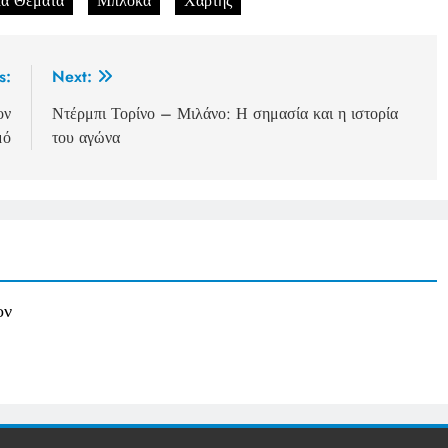
κά Θέματα
Μπλόκα
Χάρτης
s:
Next:
ον
Ντέρμπι Τορίνο – Μιλάνο: Η σημασία και η ιστορία
μό
του αγώνα
ον