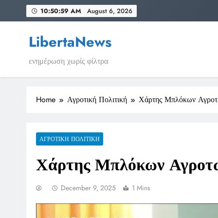
Skip
10:50:59 AM
August 6, 2026
to
content
LibertaNews
ενημέρωση χωρίς φίλτρα
Home
Αγροτική Πολιτική
Χάρτης Μπλόκων Αγροτ
ΑΓΡΟΤΙΚΉ ΠΟΛΙΤΙΚΉ
Χάρτης Μπλόκων Αγροτώ
December 9, 2025
1 Mins