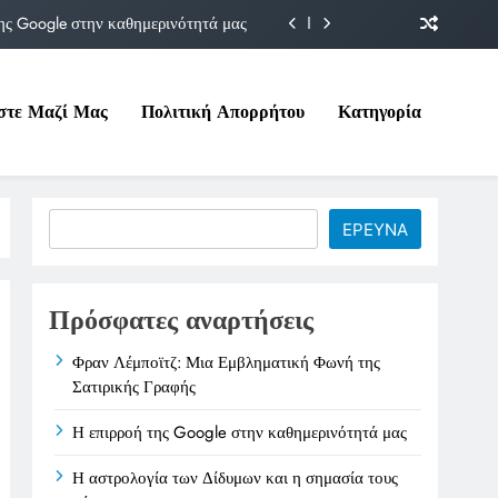
ης Google στην καθημερινότητά μας
Δίδυμων και η σημασία τους σήμερα
στε Μαζί Μας
Πολιτική Απορρήτου
Κατηγορία
ιτικές της στο Υπουργείο Εργασίας
ματική Φωνή της Σατιρικής Γραφής
ης Google στην καθημερινότητά μας
Search
ΕΡΕΥΝΑ
Δίδυμων και η σημασία τους σήμερα
ιτικές της στο Υπουργείο Εργασίας
Πρόσφατες αναρτήσεις
Φραν Λέμποϊτζ: Μια Εμβληματική Φωνή της
Σατιρικής Γραφής
Η επιρροή της Google στην καθημερινότητά μας
Η αστρολογία των Δίδυμων και η σημασία τους