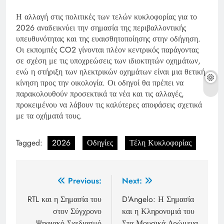
Η αλλαγή στις πολιτικές των τελών κυκλοφορίας για το
2026 αναδεικνύει την σημασία της περιβαλλοντικής
υπευθυνότητας και της ευαισθητοποίησης στην οδήγηση.
Οι εκπομπές CO2 γίνονται πλέον κεντρικός παράγοντας
σε σχέση με τις υποχρεώσεις των ιδιοκτητών οχημάτων,
ενώ η στήριξη των ηλεκτρικών οχημάτων είναι μια θετική
κίνηση προς την οικολογία. Οι οδηγοί θα πρέπει να
παρακολουθούν προσεκτικά τα νέα και τις αλλαγές,
προκειμένου να λάβουν τις καλύτερες αποφάσεις σχετικά
με τα οχήματά τους.
Tagged:
2026
Οδηγίες
Τέλη Κυκλοφορίας
Post
Previous:
Next:
navigation
RTL και η Σημασία του
D’Angelo: Η Σημασία
στον Σύγχρονο
και η Κληρονομιά του
Ψηφιακό Σχεδιασμό
Στα Μουσικά Δρώμενα