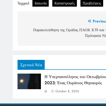
Tagged:
Ιαπωνία
Καταστροφές
Προβλέψεις
Post
Previou
navigation
Παρακολούθηση της Ομάδας ΠΑΟΚ Κ19 και 
Πρόσφατα Ν
Σχετικά Νέα
Η Υπερπανσέληνος του Οκτωβρίου
2023: Ένας Ουράνιος Θησαυρός
October 8, 2025