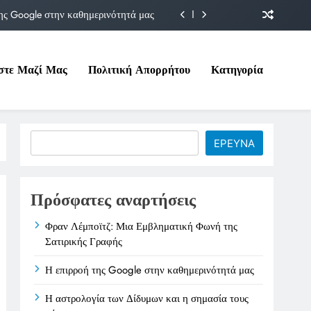
ης Google στην καθημερινότητά μας
Δίδυμων και η σημασία τους σήμερα
στε Μαζί Μας
Πολιτική Απορρήτου
Κατηγορία
ιτικές της στο Υπουργείο Εργασίας
ματική Φωνή της Σατιρικής Γραφής
ης Google στην καθημερινότητά μας
Search
ΕΡΕΥΝΑ
Δίδυμων και η σημασία τους σήμερα
ιτικές της στο Υπουργείο Εργασίας
Πρόσφατες αναρτήσεις
Φραν Λέμποϊτζ: Μια Εμβληματική Φωνή της
Σατιρικής Γραφής
Η επιρροή της Google στην καθημερινότητά μας
Η αστρολογία των Δίδυμων και η σημασία τους