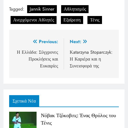
Tagged:
Jannik Sinner
Αθλητισμός
Ανερχόμενοι Αθλητές
Εξαίρεση
Τένις
Post
Previous:
Next:
navigation
Η Ελλάδα: Σύγχρονες
Κatarzyna Stoparczyk:
Προκλήσεις και
Η Καριέρα και η
Ευκαιρίες
Συνεισφορά της
Σχετικά Νέα
Νόβακ Τζόκοβιτς: Ένας Θρύλος του
Τένις