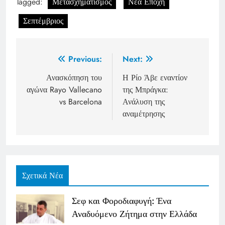
Tagged:
Μετασχηματισμός
Νέα Εποχή
Σεπτέμβριος
Post
Previous:
Next:
navigation
Ανασκόπηση του
Η Ρίο Άβε εναντίον
αγώνα Rayo Vallecano
της Μπράγκα:
vs Barcelona
Ανάλυση της
αναμέτρησης
Σχετικά Νέα
Σεφ και Φοροδιαφυγή: Ένα
Αναδυόμενο Ζήτημα στην Ελλάδα