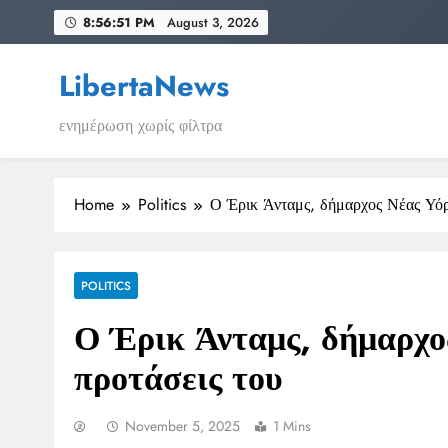
Skip
8:56:51 PM
August 3, 2026
to
content
LibertaNews
ενημέρωση χωρίς φίλτρα
Home
Politics
Ο Έρικ Άνταμς, δήμαρχος Νέας Υόρκ
POLITICS
Ο Έρικ Άνταμς, δήμαρχος
προτάσεις του
November 5, 2025
1 Mins