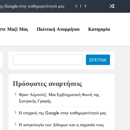
ης Google στην καθημερινότητά μας
Δίδυμων και η σημασία τους σήμερα
στε Μαζί Μας
Πολιτική Απορρήτου
Κατηγορία
ιτικές της στο Υπουργείο Εργασίας
ματική Φωνή της Σατιρικής Γραφής
ης Google στην καθημερινότητά μας
Search
ΕΡΕΥΝΑ
Δίδυμων και η σημασία τους σήμερα
ιτικές της στο Υπουργείο Εργασίας
Πρόσφατες αναρτήσεις
Φραν Λέμποϊτζ: Μια Εμβληματική Φωνή της
Σατιρικής Γραφής
Η επιρροή της Google στην καθημερινότητά μας
Η αστρολογία των Δίδυμων και η σημασία τους