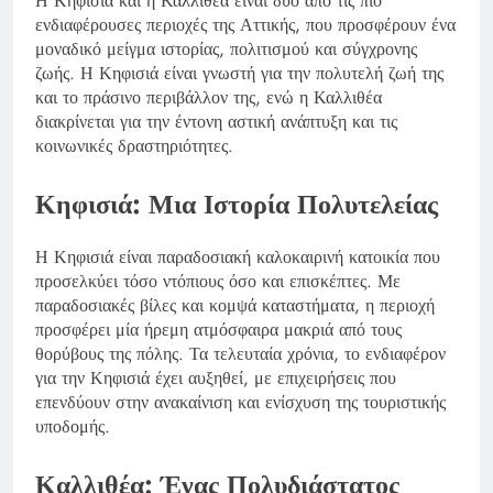
Η Κηφισιά και η Καλλιθέα είναι δύο από τις πιο
ενδιαφέρουσες περιοχές της Αττικής, που προσφέρουν ένα
μοναδικό μείγμα ιστορίας, πολιτισμού και σύγχρονης
ζωής. Η Κηφισιά είναι γνωστή για την πολυτελή ζωή της
και το πράσινο περιβάλλον της, ενώ η Καλλιθέα
διακρίνεται για την έντονη αστική ανάπτυξη και τις
κοινωνικές δραστηριότητες.
Κηφισιά: Μια Ιστορία Πολυτελείας
Η Κηφισιά είναι παραδοσιακή καλοκαιρινή κατοικία που
προσελκύει τόσο ντόπιους όσο και επισκέπτες. Με
παραδοσιακές βίλες και κομψά καταστήματα, η περιοχή
προσφέρει μία ήρεμη ατμόσφαιρα μακριά από τους
θορύβους της πόλης. Τα τελευταία χρόνια, το ενδιαφέρον
για την Κηφισιά έχει αυξηθεί, με επιχειρήσεις που
επενδύουν στην ανακαίνιση και ενίσχυση της τουριστικής
υποδομής.
Καλλιθέα: Ένας Πολυδιάστατος