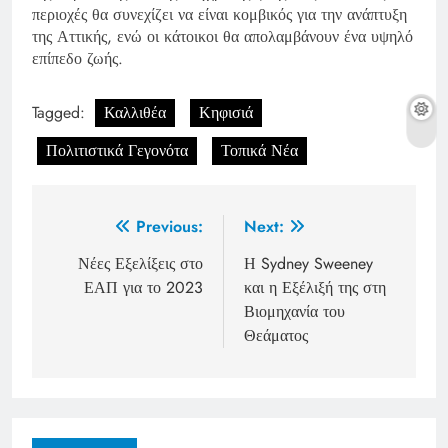
περιοχές θα συνεχίζει να είναι κομβικός για την ανάπτυξη
της Αττικής, ενώ οι κάτοικοι θα απολαμβάνουν ένα υψηλό
επίπεδο ζωής.
Tagged:
Καλλιθέα
Κηφισιά
Πολιτιστικά Γεγονότα
Τοπικά Νέα
Post
Previous:
Next:
navigation
Νέες Εξελίξεις στο
Η Sydney Sweeney
ΕΑΠ για το 2023
και η Εξέλιξή της στη
Βιομηχανία του
Θεάματος