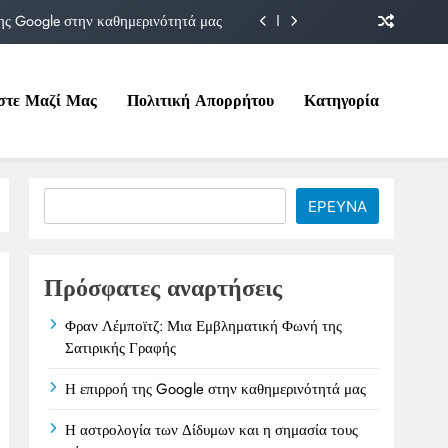
ης Google στην καθημερινότητά μας
Δίδυμων και η σημασία τους σήμερα
στε Μαζί Μας
Πολιτική Απορρήτου
Κατηγορία
ιτικές της στο Υπουργείο Εργασίας
ματική Φωνή της Σατιρικής Γραφής
ης Google στην καθημερινότητά μας
Search
ΕΡΕΥΝΑ
Δίδυμων και η σημασία τους σήμερα
ιτικές της στο Υπουργείο Εργασίας
Πρόσφατες αναρτήσεις
Φραν Λέμποϊτζ: Μια Εμβληματική Φωνή της
Σατιρικής Γραφής
Η επιρροή της Google στην καθημερινότητά μας
Η αστρολογία των Δίδυμων και η σημασία τους