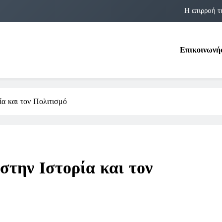
Η επιρροή τ
Η αστρολογία των 
Επικοινωνή
Η Δομνα Μιχαηλίδου και οι Πολ
Φραν Λέμποϊτζ: Μια Εμβλη
Η επιρροή τ
α και τον Πολιτισμό
Η αστρολογία των 
Η Δομνα Μιχαηλίδου και οι Πολ
την Ιστορία και τον