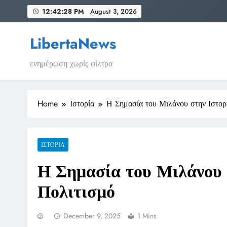
Skip
12:42:28 PM
August 3, 2026
to
content
LibertaNews
ενημέρωση χωρίς φίλτρα
Home
Ιστορία
Η Σημασία του Μιλάνου στην Ιστορί
ΙΣΤΟΡΊΑ
Η Σημασία του Μιλάνου σ
Πολιτισμό
December 9, 2025
1 Mins