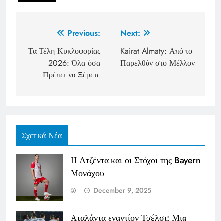
Post
Previous:
Next:
navigation
Τα Τέλη Κυκλοφορίας
Kairat Almaty: Από το
2026: Όλα όσα
Παρελθόν στο Μέλλον
Πρέπει να Ξέρετε
Σχετικά Νέα
Η Ατζέντα και οι Στόχοι της Bayern
Μονάχου
December 9, 2025
Αταλάντα εναντίον Τσέλσι: Μια