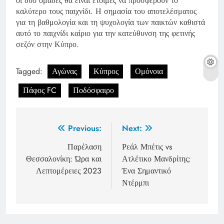
οι δύο ομάδες θα είναι έτοιμες να προσφέρουν το
καλύτερο τους παιχνίδι. Η σημασία του αποτελέσματος
για τη βαθμολογία και τη ψυχολογία των παικτών καθιστά
αυτό το παιχνίδι καίριο για την κατεύθυνση της φετινής
σεζόν στην Κύπρο.
Tagged:
Αγώνας
Κύπρος
Ομόνοια
Πάφος FC
Ποδόσφαιρο
Post
Previous:
Next:
navigation
Παρέλαση
Ρεάλ Μπέτις vs
Θεσσαλονίκη: Ώρα και
Ατλέτικο Μανδρίτης:
Λεπτομέρειες 2023
Ένα Σημαντικό
Ντέρμπι