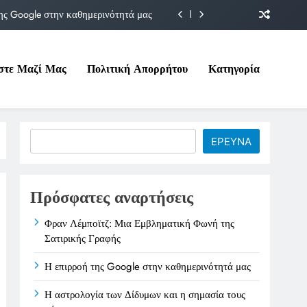
ης Google στην καθημερινότητά μας
Δίδυμων και η σημασία τους σήμερα
στε Μαζί Μας
Πολιτική Απορρήτου
Κατηγορία
ιτικές της στο Υπουργείο Εργασίας
ματική Φωνή της Σατιρικής Γραφής
ης Google στην καθημερινότητά μας
Search
ΕΡΕΥΝΑ
Δίδυμων και η σημασία τους σήμερα
ιτικές της στο Υπουργείο Εργασίας
Πρόσφατες αναρτήσεις
Φραν Λέμποϊτζ: Μια Εμβληματική Φωνή της
Σατιρικής Γραφής
Η επιρροή της Google στην καθημερινότητά μας
Η αστρολογία των Δίδυμων και η σημασία τους