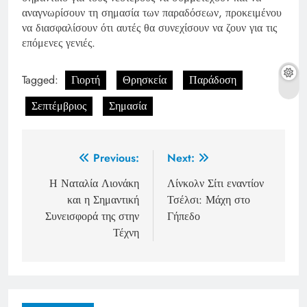
αναγνωρίσουν τη σημασία των παραδόσεων, προκειμένου
να διασφαλίσουν ότι αυτές θα συνεχίσουν να ζουν για τις
επόμενες γενιές.
Tagged:
Γιορτή
Θρησκεία
Παράδοση
Σεπτέμβριος
Σημασία
Post
Previous:
Next:
navigation
Η Ναταλία Λιονάκη
Λίνκολν Σίτι εναντίον
και η Σημαντική
Τσέλσι: Μάχη στο
Συνεισφορά της στην
Γήπεδο
Τέχνη