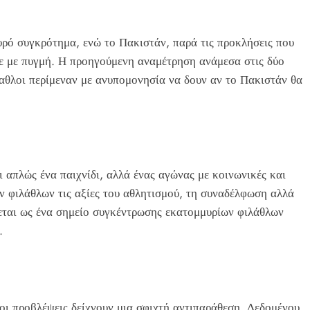
ρό συγκρότημα, ενώ το Πακιστάν, παρά τις προκλήσεις που
κε με πυγμή. Η προηγούμενη αναμέτρηση ανάμεσα στις δύο
λαθλοι περίμεναν με ανυπομονησία να δουν αν το Πακιστάν θα
 απλώς ένα παιχνίδι, αλλά ένας αγώνας με κοινωνικές και
ν φιλάθλων τις αξίες του αθλητισμού, τη συναδέλφωση αλλά
εται ως ένα σημείο συγκέντρωσης εκατομμυρίων φιλάθλων
.
οι προβλέψεις δείχνουν μια σφιχτή αντιπαράθεση. Δεδομένου