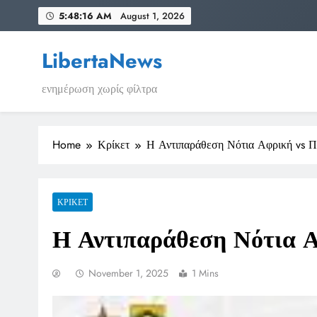
Skip
5:48:17 AM
August 1, 2026
to
content
LibertaNews
ενημέρωση χωρίς φίλτρα
Home
Κρίκετ
Η Αντιπαράθεση Νότια Αφρική vs Π
ΚΡΊΚΕΤ
Η Αντιπαράθεση Νότια 
November 1, 2025
1 Mins