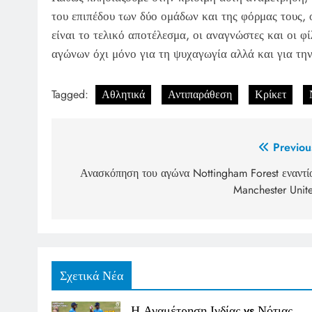
του επιπέδου των δύο ομάδων και της φόρμας τους, οι
είναι το τελικό αποτέλεσμα, οι αναγνώστες και οι 
αγώνων όχι μόνο για τη ψυχαγωγία αλλά και για τη
Tagged:
Αθλητικά
Αντιπαράθεση
Κρίκετ
Post
Previou
navigation
Ανασκόπηση του αγώνα Nottingham Forest εναντί
Manchester Unit
Σχετικά Νέα
Η Αναμέτρηση Ινδίας vs Νότιας