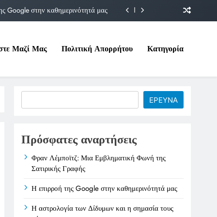
ης Google στην καθημερινότητά μας
Δίδυμων και η σημασία τους σήμερα
στε Μαζί Μας
Πολιτική Απορρήτου
Κατηγορία
ιτικές της στο Υπουργείο Εργασίας
ματική Φωνή της Σατιρικής Γραφής
ης Google στην καθημερινότητά μας
Search
ΕΡΕΥΝΑ
Δίδυμων και η σημασία τους σήμερα
ιτικές της στο Υπουργείο Εργασίας
Πρόσφατες αναρτήσεις
Φραν Λέμποϊτζ: Μια Εμβληματική Φωνή της
Σατιρικής Γραφής
Η επιρροή της Google στην καθημερινότητά μας
Η αστρολογία των Δίδυμων και η σημασία τους