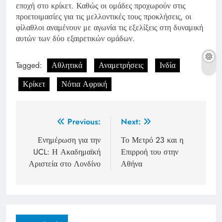
εποχή στο κρίκετ. Καθώς οι ομάδες προχωρούν στις
προετοιμασίες για τις μελλοντικές τους προκλήσεις, οι
φίλαθλοι αναμένουν με αγωνία τις εξελίξεις στη δυναμική
αυτών των δύο εξαιρετικών ομάδων.
Tagged:
Αθλητικά
Αναμετρήσεις
Ινδία
Κρίκετ
Νότια Αφρική
Post
Previous:
Next:
navigation
Ενημέρωση για την
Το Μετρό 23 και η
UCL: Η Ακαδημαϊκή
Επιρροή του στην
Αριστεία στο Λονδίνο
Αθήνα