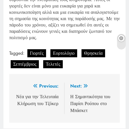
γιορτές δεν είναι μόνο μια ευκαιρία για χαρά και
κοινωνικοποίηση αλλά και μια ευκαιρία να αναλογιστούμε
τη σημασία της κοινότητας και της παράδοσής μας. Με την
πάροδο του χρόνου, αξίζει να σημειωθεί ότι αυτές οι
παραδόσεις ενώνουν γενιές και διατηρούν ζωντανό τον
πολιτισμό μας.
Tagged:
Γιορτές
Εορτολόγιο
Θρησκεία
Σεπτέμβριος
Τελετές
Post
Previous:
Next:
navigation
Νέα για την Τελευταία
Η Σημαντικότητα του
Κλήρωση του Τζόκερ
Παρίσι Ρούπου στο
Μπάσκετ