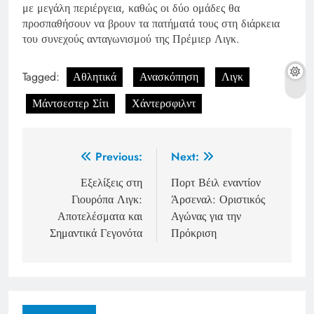
με μεγάλη περιέργεια, καθώς οι δύο ομάδες θα
προσπαθήσουν να βρουν τα πατήματά τους στη διάρκεια
του συνεχούς ανταγωνισμού της Πρέμιερ Λιγκ.
Tagged:
Αθλητικά
Ανασκόπηση
Λιγκ
Μάντσεστερ Σίτι
Χάντερσφιλντ
Post
Previous:
Next:
navigation
Εξελίξεις στη
Πορτ Βέιλ εναντίον
Γιουρόπα Λιγκ:
Άρσεναλ: Οριστικός
Αποτελέσματα και
Αγώνας για την
Σημαντικά Γεγονότα
Πρόκριση