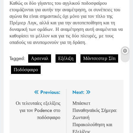
Καθώς οι δύο γίγαντες του αγγλικού ποδοσφαίρου
ετοιμάζονται για αυτήν την αναμέτρηση, οι συνέπειες του
αγώνα θα είναι σημαντικές όχι μόνο για τον τίτλο της
Πρέμιερ Λιγκ, αλλά και για την αυτοπεποίθηση και τη
δυναμική των ομάδων. Η αναμέτρηση αυτή αναμένεται να
καθορίσει το μέλλον και για τις δύο πλευρές, με τους
οπαδούς να ανυπομονούν για τη δράση.
Tagged:
Αρσεναλ
Εξέλιξη
Μάντσεστερ Σίτι
Ποδόσφαιρο
Post
Previous:
Next:
navigation
Οι τελευταίες εξελίξεις
Μπάσκετ
για τον Podence στο
Παναθηναϊκός Σήμερα:
ποδόσφαιρο
Ζωντανή
Παρακολούθηση και
Εξελίξεις