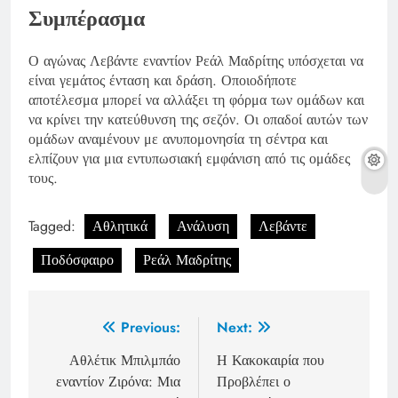
Συμπέρασμα
Ο αγώνας Λεβάντε εναντίον Ρεάλ Μαδρίτης υπόσχεται να
είναι γεμάτος ένταση και δράση. Οποιοδήποτε
αποτέλεσμα μπορεί να αλλάξει τη φόρμα των ομάδων και
να κρίνει την κατεύθυνση της σεζόν. Οι οπαδοί αυτών των
ομάδων αναμένουν με ανυπομονησία τη σέντρα και
ελπίζουν για μια εντυπωσιακή εμφάνιση από τις ομάδες
τους.
Tagged:
Αθλητικά
Ανάλυση
Λεβάντε
Ποδόσφαιρο
Ρεάλ Μαδρίτης
Post
Previous:
Next:
navigation
Αθλέτικ Μπιλμπάο
Η Κακοκαιρία που
εναντίον Ζιρόνα: Μια
Προβλέπει ο