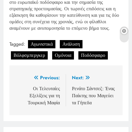
στο ευρωπαϊκό ποδόσφαιρο και την σημασία της
στρατηγικής προετοιμασίας. Οι τωρινές επιδόσεις και η
εξάσκηση θα καθορίσουν την κατεύθυνση και για τις δύο
ομάδες στη συνέχεια της χρονιάς, ενώ οι φίλαθλοι
αναμένουν με ανυπομονησία το επόμενο βήμα τους.
Tagged:
Αγωνιστικά
Ανάλυση
Βόλφσμπεργκερ
Ομόνοια
Ποδόσφαιρο
Post
Previous:
Next:
navigation
Οι Τελευταίες
Ρενάτο Σάντσεζ: Ένας
Εξελίξεις για τη
Παίκτης που Μαγεύει
Τουρκική Μαφία
τα Γήπεδα